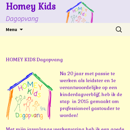
Homey Kids
Dagopvang
Spring
Zoeke
Menu
naar
naar:
inhoud
HOMEY KIDS Dagopvang
Na 20 jaar met passie te
werken als leidster en 1e
verantwoordelijke op een
kinderdagverblijf, heb ik de
stap in 2015 gemaakt om
professioneel gastouder te
worden!
Met mijn jarenlange werkervaring heb ik een goede