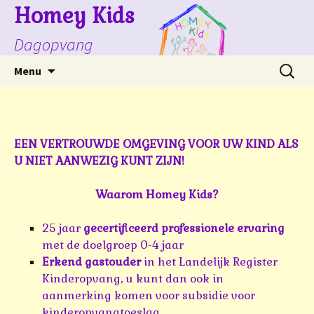
Homey Kids
Dagopvang
Spring
Zoeke
Menu
naar
naar:
inhoud
EEN VERTROUWDE OMGEVING VOOR UW KIND ALS
U NIET AANWEZIG KUNT ZIJN!
Waarom Homey Kids?
25 jaar
gecertificeerd
professionele ervaring
met de doelgroep 0-4 jaar
Erkend gastouder
in het Landelijk Register
Kinderopvang, u kunt dan ook in
aanmerking komen voor subsidie voor
kinderopvangtoeslag